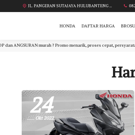
JL. PANGERAN SUTAJAYA HULUBANTENG LOR PABUARAN CIREBON TIMUR, Ds. Babakan gebang cirebon Gebang udik cirebon Ciledug cirebon Karang wareng cirebon
08
HONDA
DAFTAR HARGA
BROSU
n ANGSURAN murah ? Promo menarik, proses cepat, persyaratan muda
Har
24
Okt 2022