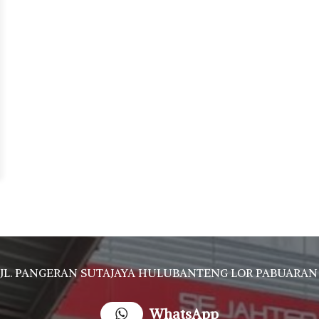
JL. PANGERAN SUTAJAYA HULUBANTENG LOR PABUARAN CIREBON TIMUR, Ds. Babakan gebang cirebon Gebang udik cirebon Ciledug cirebon Karang wareng ci
WhatsApp