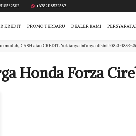
2118532582
+6282118532582
R KREDIT
PROMO TERBARU
DEALER KAMI
PERSYARATA
h, CASH atau CREDIT. Yuk tanya infonya disini ! 0821-1853-2582
ga Honda Forza Cir