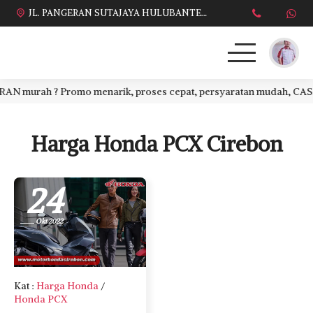
JL. PANGERAN SUTAJAYA HULUBANTENG LOR PABUARAN CIREBON TIMUR, Ds. Babakan gebang cirebon Gebang udik cirebon Ciledug cirebon Karang wareng cirebon
murah ? Promo menarik, proses cepat, persyaratan mudah, CASH ata
HONDA
DAFTAR HARGA
Harga Honda PCX Cirebon
BROSUR KREDIT
24
PROMO TERBARU
Okt 2022
DEALER KAMI
PERSYARATAN
Kat
:
Harga Honda
/
Honda PCX
SALES