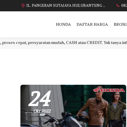
JL. PANGERAN SUTAJAYA HULUBANTENG LOR PABUARAN CIREBON TIMUR, Ds. Babakan gebang cirebon Gebang udik cirebon Ciledug cirebon Karang wareng cirebon
08
HONDA
DAFTAR HARGA
BROSU
cepat, persyaratan mudah, CASH atau CREDIT. Yuk tanya infonya di
24
Okt 2022