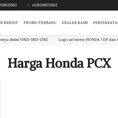
2118532582
+6282118532582
R KREDIT
PROMO TERBARU
DEALER KAMI
PERSYARATA
sini ! 0821-1853-2582
Lagi cari motor HONDA ? DP dan ANGSUR
Harga Honda PCX