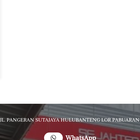
JL. PANGERAN SUTAJAYA HULUBANTENG LOR PABUARAN CIREBON TIMUR, Ds. Babakan gebang cirebon Gebang udik cirebon Ciledug cirebon Karang wareng ci
WhatsApp