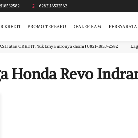
2118532582
+6282118532582
R KREDIT
PROMO TERBARU
DEALER KAMI
PERSYARATA
 CREDIT. Yuk tanya infonya disini ! 0821-1853-2582
Lagi car
a Honda Revo Indr