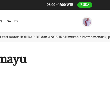
08:00 - 17:00 WIB
BUKA
N
SALES
i motor HONDA ? DP dan ANGSURAN murah ? Promo menarik, proses ce
amayu