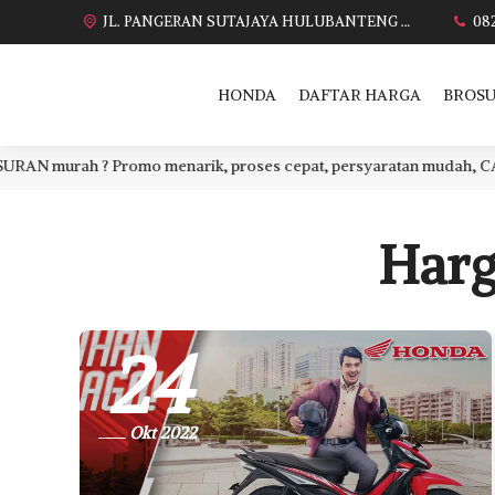
JL. PANGERAN SUTAJAYA HULUBANTENG LOR PABUARAN CIREBON TIMUR, Ds. Babakan gebang cirebon Gebang udik cirebon Ciledug cirebon Karang wareng cirebon
08
HONDA
DAFTAR HARGA
BROSU
urah ? Promo menarik, proses cepat, persyaratan mudah, CASH atau
Harg
24
Okt 2022