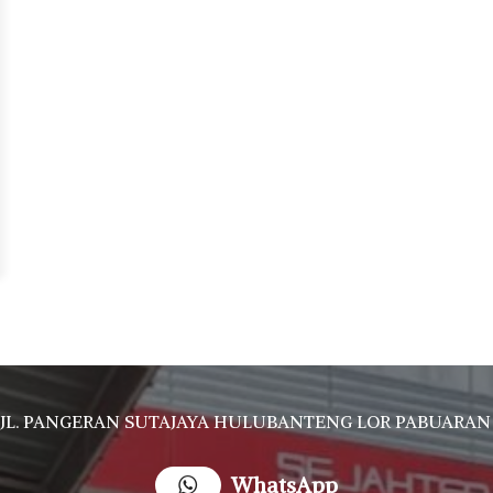
JL. PANGERAN SUTAJAYA HULUBANTENG LOR PABUARAN CIREBON TIMUR, Ds. Babakan gebang cirebon Gebang udik cirebon Ciledug cirebon Karang wareng ci
WhatsApp