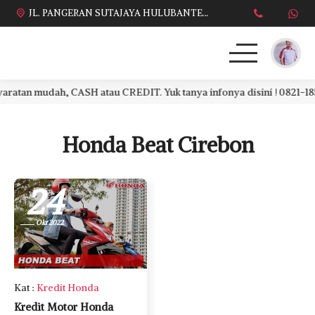
JL. PANGERAN SUTAJAYA HULUBANTENG LOR PABUARAN CIREBON TIMUR, Ds. Babakan gebang cirebon Gebang udik cirebon Ciledug cirebon Karang wareng cirebon
tan mudah, CASH atau CREDIT. Yuk tanya infonya disini ! 0821-185
HONDA
DAFTAR HARGA
Honda Beat Cirebon
BROSUR KREDIT
24
PROMO TERBARU
Okt 2022
DEALER KAMI
PERSYARATAN
Kat
:
Kredit Honda
Kredit Motor Honda
SALES