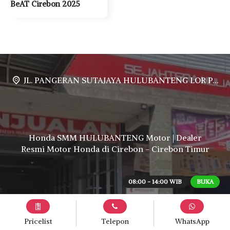
BeAT Cirebon 2025
JL. PANGERAN SUTAJAYA HULUBANTENG LOR PABUARAN CIREBON TIMUR, Ds. Babakan gebang cirebon Gebang udik cirebon Ciledug cirebon Karang wareng cirebon
Honda SMM HULUBANTENG Motor | Dealer
Resmi Motor Honda di Cirebon - Cirebon Timur
08:00 - 14:00 WIB
BUKA
Pricelist
Telepon
WhatsApp