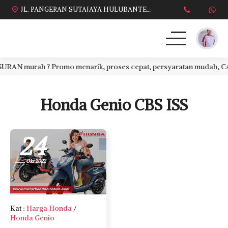
JL. PANGERAN SUTAJAYA HULUBANTENG LOR PABUARAN CIREBON TIMUR, Ds. Babakan gebang cirebon Gebang udik cirebon Ciledug cirebon Karang wareng cirebon
N murah ? Promo menarik, proses cepat, persyaratan mudah, CASH a
HONDA
DAFTAR HARGA
Honda Genio CBS ISS
BROSUR KREDIT
24
PROMO TERBARU
Okt 2022
DEALER KAMI
PERSYARATAN
Kat
:
Harga Honda
/
Honda Genio
SALES