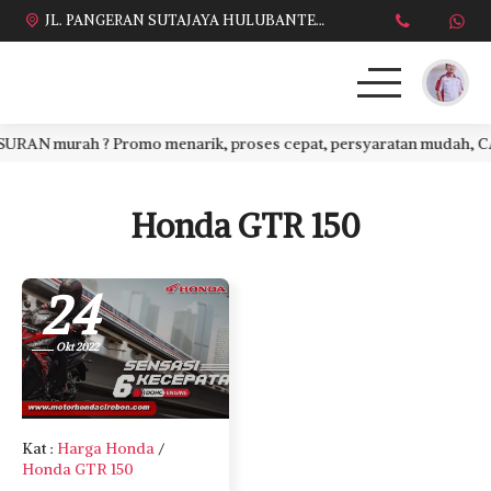
JL. PANGERAN SUTAJAYA HULUBANTENG LOR PABUARAN CIREBON TIMUR, Ds. Babakan gebang cirebon Gebang udik cirebon Ciledug cirebon Karang wareng cirebon
AN murah ? Promo menarik, proses cepat, persyaratan mudah, CASH 
HONDA
DAFTAR HARGA
Honda GTR 150
BROSUR KREDIT
24
PROMO TERBARU
Okt 2022
DEALER KAMI
PERSYARATAN
Kat
:
Harga Honda
/
Honda GTR 150
SALES