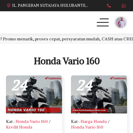
JL. PANGERAN SUTAJAYA HULUBANTENG LOR PABUARAN CIREBON TIMUR, Ds. Babakan gebang cirebon Gebang udik cirebon Ciledug cirebon Karang wareng cirebon
mo menarik, proses cepat, persyaratan mudah, CASH atau CREDIT. Y
HONDA
DAFTAR HARGA
Honda Vario 160
BROSUR KREDIT
24
24
PROMO TERBARU
Okt 2022
Okt 2022
DEALER KAMI
PERSYARATAN
Kat
:
Honda Vario 160
/
Kat
:
Harga Honda
/
Kredit Honda
Honda Vario 160
SALES