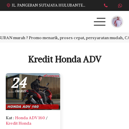
JL. PANGERAN SUTAJAYA HULUBANTENG LOR PABUARAN CIREBON TIMUR, Ds. Babakan gebang cirebon Gebang udik cirebon Ciledug cirebon Karang wareng cirebon
N murah ? Promo menarik, proses cepat, persyaratan mudah, CASH a
HONDA
DAFTAR HARGA
Kredit Honda ADV
BROSUR KREDIT
24
PROMO TERBARU
Okt 2022
DEALER KAMI
PERSYARATAN
Kat
:
Honda ADV 160
/
Kredit Honda
SALES