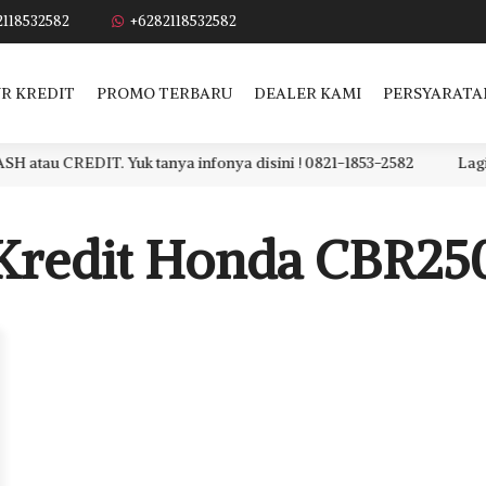
2118532582
+6282118532582
R KREDIT
PROMO TERBARU
DEALER KAMI
PERSYARATA
 CREDIT. Yuk tanya infonya disini ! 0821-1853-2582
Lagi car
Kredit Honda CBR25