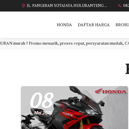
JL. PANGERAN SUTAJAYA HULUBANTENG LOR PABUARAN CIREBON TIMUR, Ds. Babakan gebang cirebon Gebang udik cirebon Ciledug cirebon Karang wareng cirebon
08
HONDA
DAFTAR HARGA
BROSU
urah ? Promo menarik, proses cepat, persyaratan mudah, CASH atau
08
Mei 2025