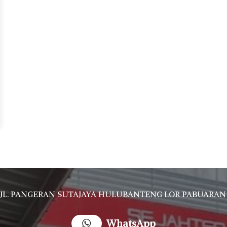
JL. PANGERAN SUTAJAYA HULUBANTENG LOR PABUARAN CIREBON TIMUR, Ds. Babakan gebang cirebon Gebang udik cirebon Ciledug cirebon Karang wareng ci
WhatsApp