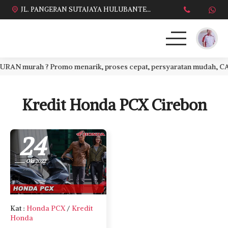
JL. PANGERAN SUTAJAYA HULUBANTENG LOR PABUARAN CIREBON TIMUR, Ds. Babakan gebang cirebon Gebang udik cirebon Ciledug cirebon Karang wareng cirebon
N murah ? Promo menarik, proses cepat, persyaratan mudah, CASH a
HONDA
DAFTAR HARGA
Kredit Honda PCX Cirebon
BROSUR KREDIT
24
PROMO TERBARU
Okt 2022
DEALER KAMI
PERSYARATAN
Kat
:
Honda PCX
/
Kredit
Honda
SALES