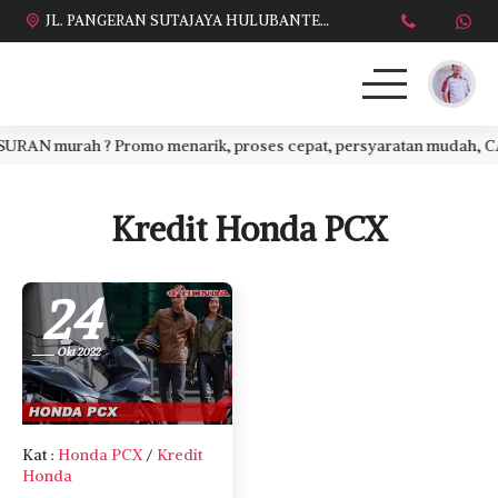
JL. PANGERAN SUTAJAYA HULUBANTENG LOR PABUARAN CIREBON TIMUR, Ds. Babakan gebang cirebon Gebang udik cirebon Ciledug cirebon Karang wareng cirebon
AN murah ? Promo menarik, proses cepat, persyaratan mudah, CASH 
HONDA
DAFTAR HARGA
Kredit Honda PCX
BROSUR KREDIT
24
PROMO TERBARU
Okt 2022
DEALER KAMI
PERSYARATAN
Kat
:
Honda PCX
/
Kredit
Honda
SALES