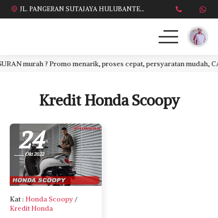
JL. PANGERAN SUTAJAYA HULUBANTENG LOR PABUARAN CIREBON TIMUR, Ds. Babakan gebang cirebon Gebang udik cirebon Ciledug cirebon Karang wareng cirebon
N murah ? Promo menarik, proses cepat, persyaratan mudah, CASH a
HONDA
DAFTAR HARGA
Kredit Honda Scoopy
BROSUR KREDIT
24
PROMO TERBARU
Okt 2022
DEALER KAMI
PERSYARATAN
Kat
:
Honda Scoopy
/
Kredit Honda
SALES