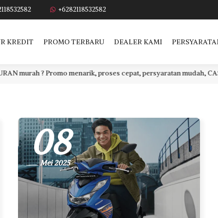
2118532582
+6282118532582
R KREDIT
PROMO TERBARU
DEALER KAMI
PERSYARATA
romo menarik, proses cepat, persyaratan mudah, CASH atau CREDIT.
08
Mei 2025