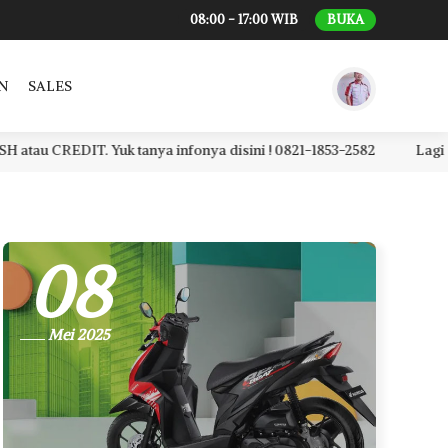
08:00 - 17:00 WIB
BUKA
N
SALES
 Yuk tanya infonya disini ! 0821-1853-2582
Lagi cari motor 
08
Mei 2025