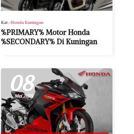
Kat
:
Honda Kuningan
%PRIMARY% Motor Honda
%SECONDARY% Di Kuningan
08
Mei 2025