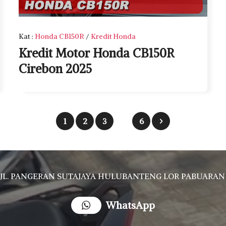
Kat
:
Honda CB150R
/
Kredit Honda
Kredit Motor Honda CB150R
Cirebon 2025
1
2
3
6
JL. PANGERAN SUTAJAYA HULUBANTENG LOR PABUARAN CIREBON TIMUR, Ds. Babakan gebang cirebon Gebang udik cirebon Ciledug cirebon Karang wareng ci
WhatsApp