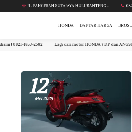
JL. PANGERAN SUTAJAYA HULUBANTENG LOR PABUARAN CIREBON TIMUR, Ds. Babakan gebang cirebon Gebang udik cirebon Ciledug cirebon Karang wareng cirebon
08
HONDA
DAFTAR HARGA
BROSU
1853-2582
Lagi cari motor HONDA ? DP dan ANGSURAN murah ? P
12
Mei 2025