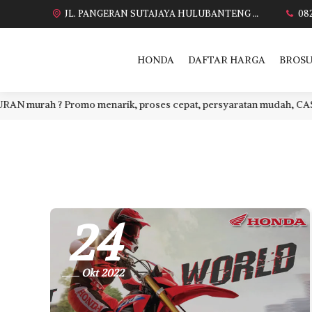
JL. PANGERAN SUTAJAYA HULUBANTENG LOR PABUARAN CIREBON TIMUR, Ds. Babakan gebang cirebon Gebang udik cirebon Ciledug cirebon Karang wareng cirebon
08
HONDA
DAFTAR HARGA
BROSU
rah ? Promo menarik, proses cepat, persyaratan mudah, CASH atau 
24
Okt 2022