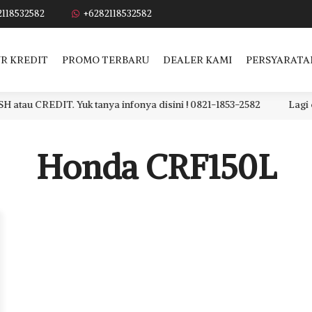
2118532582
+6282118532582
R KREDIT
PROMO TERBARU
DEALER KAMI
PERSYARATA
CREDIT. Yuk tanya infonya disini ! 0821-1853-2582
Lagi cari
Honda CRF150L