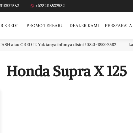
2118532582
+6282118532582
R KREDIT
PROMO TERBARU
DEALER KAMI
PERSYARATA
au CREDIT. Yuk tanya infonya disini ! 0821-1853-2582
Lagi c
Honda Supra X 125