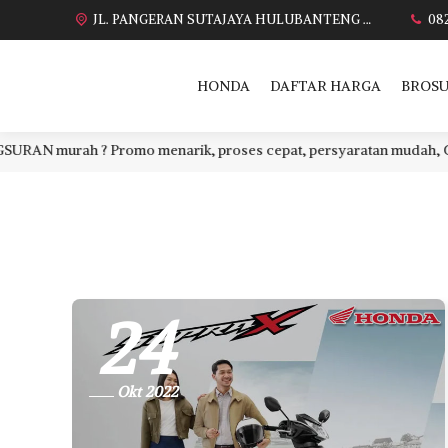
JL. PANGERAN SUTAJAYA HULUBANTENG LOR PABUARAN CIREBON TIMUR, Ds. Babakan gebang cirebon Gebang udik cirebon Ciledug cirebon Karang wareng cirebon
08
HONDA
DAFTAR HARGA
BROSU
 murah ? Promo menarik, proses cepat, persyaratan mudah, CASH at
24
Okt 2022