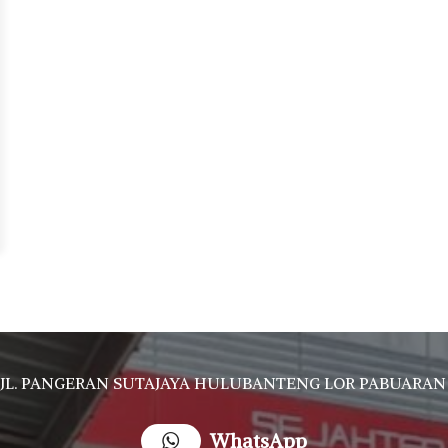
JL. PANGERAN SUTAJAYA HULUBANTENG LOR PABUARAN CIREBON TIMUR, Ds. Babakan gebang cirebon Gebang udik cirebon Ciledug cirebon Karang wareng ci
WhatsApp