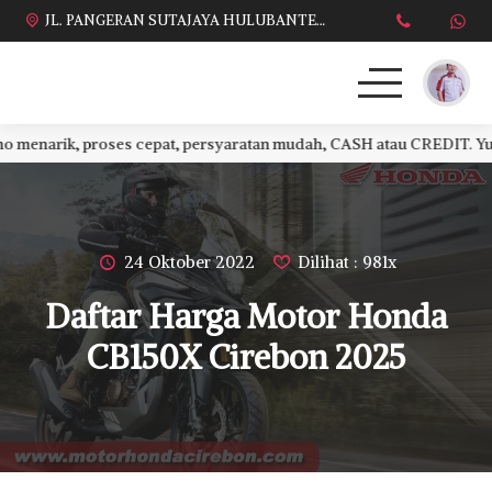
JL. PANGERAN SUTAJAYA HULUBANTENG LOR PABUARAN CIREBON TIMUR, Ds. Babakan gebang cirebon Gebang udik cirebon Ciledug cirebon Karang wareng cirebon
ik, proses cepat, persyaratan mudah, CASH atau CREDIT. Yuk tanya
HONDA
DAFTAR HARGA
24 Oktober 2022
Dilihat : 981x
BROSUR KREDIT
Daftar Harga Motor Honda
PROMO TERBARU
CB150X Cirebon 2025
DEALER KAMI
PERSYARATAN
SALES