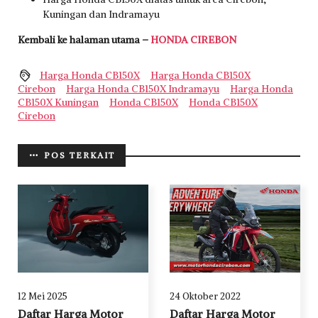
Kuningan dan Indramayu
Kembali ke halaman utama –
HONDA CIREBON
Harga Honda CB150X
Harga Honda CB150X
Cirebon
Harga Honda CB150X Indramayu
Harga Honda
CB150X Kuningan
Honda CB150X
Honda CB150X
Cirebon
POS TERKAIT
12 Mei 2025
24 Oktober 2022
Daftar Harga Motor
Daftar Harga Motor