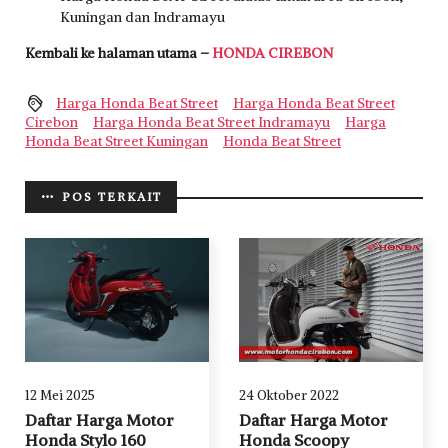
Kuningan dan Indramayu
Kembali ke halaman utama –
HONDA CIREBON
Harga Honda Beat Street
Harga Honda Beat Street
Cirebon
Harga Honda Beat Street Indramayu
Harga
Honda Beat Street Kuningan
Honda Beat Street
POS TERKAIT
12 Mei 2025
24 Oktober 2022
Daftar Harga Motor
Daftar Harga Motor
Honda Stylo 160
Honda Scoopy