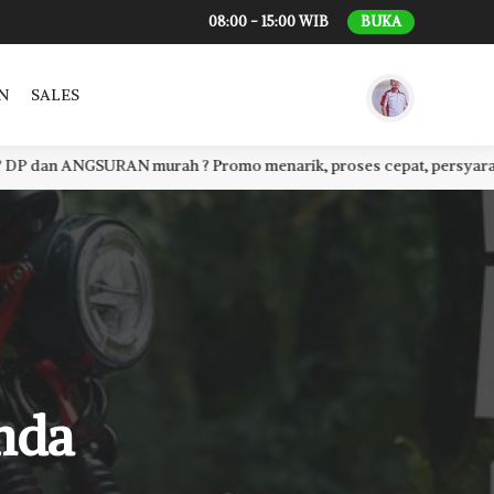
08:00 - 15:00 WIB
BUKA
N
SALES
RAN murah ? Promo menarik, proses cepat, persyaratan mudah, CAS
nda