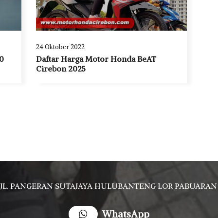
24 Oktober 2022
0
Daftar Harga Motor Honda BeAT
Cirebon 2025
JL. PANGERAN SUTAJAYA HULUBANTENG LOR PABUARAN CIREBON TIMUR, Ds. Babakan gebang cirebon Gebang udik cirebon Ciledug cirebon Karang wareng ci
WhatsApp