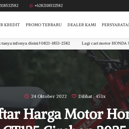
2118532582
+6282118532582
R KREDIT
PROMO TERBARU
DEALER KAMI
PERSYARATA
disini ! 0821-1853-2582
Lagi cari motor HONDA ? DP dan ANGSU
24 Oktober 2022
Dilihat : 453x
ftar Harga Motor Ho