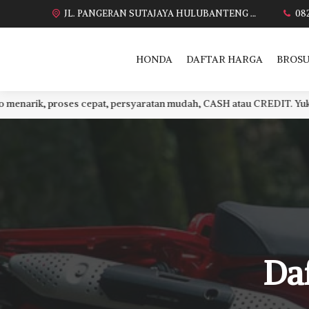
JL. PANGERAN SUTAJAYA HULUBANTENG LOR PABUARAN CIREBON TIMUR, Ds. Babakan gebang cirebon Gebang udik cirebon Ciledug cirebon Karang wareng cirebon
08
HONDA
DAFTAR HARGA
BROSU
 cepat, persyaratan mudah, CASH atau CREDIT. Yuk tanya infonya 
Da