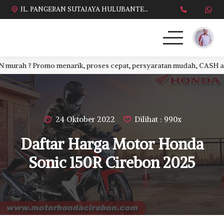
JL. PANGERAN SUTAJAYA HULUBANTENG LOR PABUARAN CIREBON TIMUR, Ds. Babakan gebang cirebon Gebang udik cirebon Ciledug cirebon Karang wareng cirebon
 ? Promo menarik, proses cepat, persyaratan mudah, CASH atau CR
HONDA
DAFTAR HARGA
24 Oktober 2022
Dilihat : 990x
BROSUR KREDIT
Daftar Harga Motor Honda
PROMO TERBARU
Sonic 150R Cirebon 2025
DEALER KAMI
PERSYARATAN
SALES