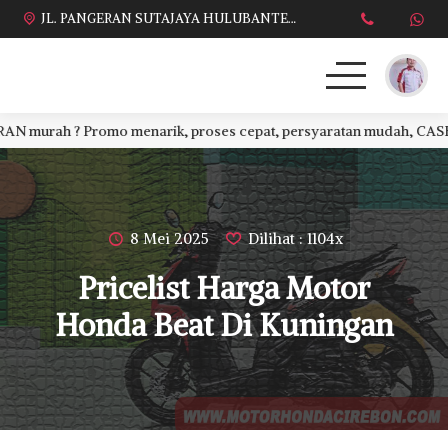
JL. PANGERAN SUTAJAYA HULUBANTENG LOR PABUARAN CIREBON TIMUR, Ds. Babakan gebang cirebon Gebang udik cirebon Ciledug cirebon Karang wareng cirebon
ah ? Promo menarik, proses cepat, persyaratan mudah, CASH atau C
HONDA
DAFTAR HARGA
8 Mei 2025
Dilihat : 1104x
BROSUR KREDIT
Pricelist Harga Motor
PROMO TERBARU
Honda Beat Di Kuningan
DEALER KAMI
PERSYARATAN
SALES