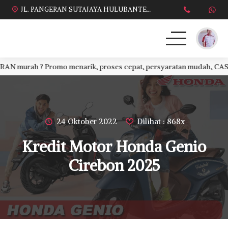
JL. PANGERAN SUTAJAYA HULUBANTENG LOR PABUARAN CIREBON TIMUR, Ds. Babakan gebang cirebon Gebang udik cirebon Ciledug cirebon Karang wareng cirebon
rah ? Promo menarik, proses cepat, persyaratan mudah, CASH atau 
HONDA
DAFTAR HARGA
24 Oktober 2022
Dilihat : 868x
BROSUR KREDIT
Kredit Motor Honda Genio
PROMO TERBARU
Cirebon 2025
DEALER KAMI
PERSYARATAN
SALES